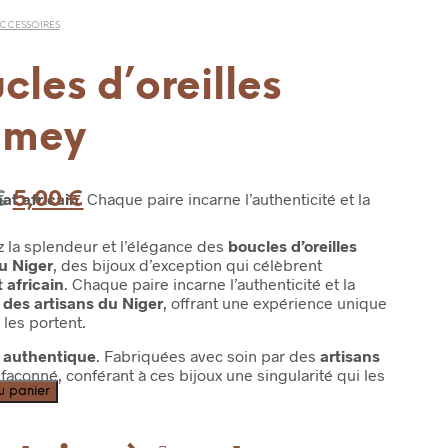
CCESSOIRES
cles d’oreilles
amey
Le
Le
€
5,00
€
nat africain
. Chaque paire incarne l’authenticité et la
prix
prix
 la splendeur et l’élégance des
boucles d’oreilles
initial
actuel
u Niger
, des bijoux d’exception qui célèbrent
était :
est :
 africain
. Chaque paire incarne l’authenticité et la
é des artisans du Niger
, offrant une expérience unique
10,00 €.
5,00 €.
 les portent.
e authentique
. Fabriquées avec soin par des
artisans
façonné, conférant à ces bijoux une singularité qui les
u panier