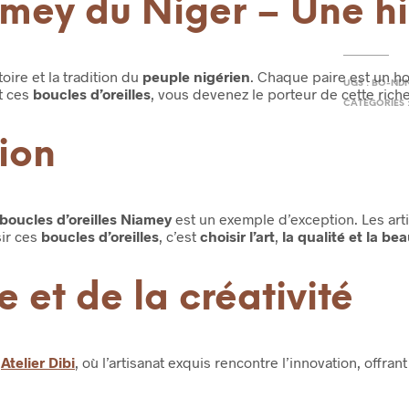
d'oreilles
amey du Niger – Une hi
Niamey
toire et la tradition du
peuple nigérien
. Chaque paire est un ho
UGS :
BO-ND
t ces
boucles d’oreilles
, vous devenez le porteur de cette riche 
CATÉGORIES 
ion
boucles d’oreilles Niamey
est un exemple d’exception. Les arti
ir ces
boucles d’oreilles
, c’est
choisir l’art
,
la qualité et la be
e et de la créativité
’
Atelier Dibi
, où l’artisanat exquis rencontre l’innovation, offran