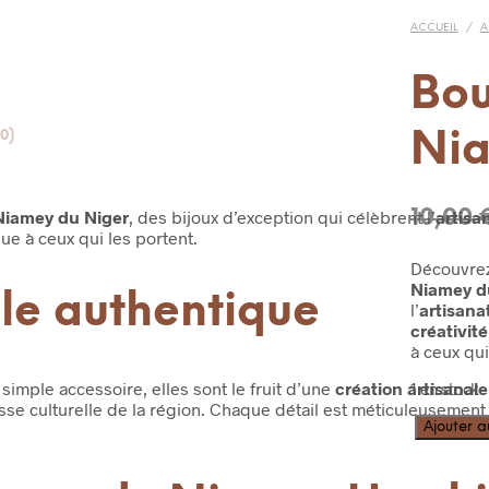
ACCUEIL
/
A
Bou
Ni
0)
10,00
 Niamey du Niger
, des bijoux d’exception qui célèbrent l’
artisa
ue à ceux qui les portent.
Découvrez
Niamey d
le authentique
l’
artisanat
créativit
à ceux qui
simple accessoire, elles sont le fruit d’une
création artisanal
1 en stock
esse culturelle de la région. Chaque détail est méticuleusement 
quantité
Ajouter a
de
Boucles