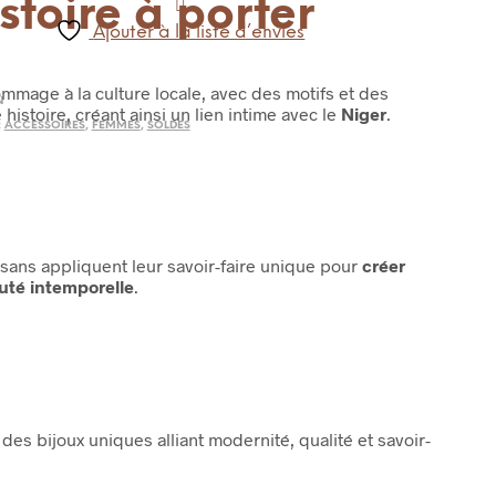
stoire à porter
Ajouter à la liste d’envies
mmage à la culture locale, avec des motifs et des
N
histoire, créant ainsi un lien intime avec le
Niger
.
:
ACCESSOIRES
,
FEMMES
,
SOLDES
sans appliquent leur savoir-faire unique pour
créer
auté intemporelle
.
t des bijoux uniques alliant modernité, qualité et savoir-