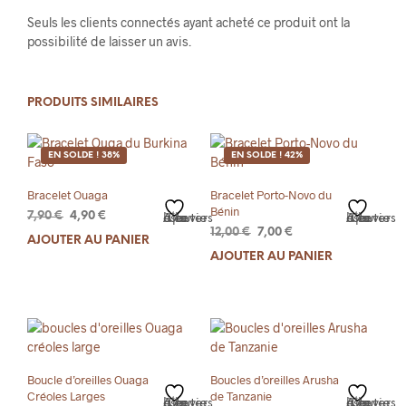
Seuls les clients connectés ayant acheté ce produit ont la
possibilité de laisser un avis.
PRODUITS SIMILAIRES
EN SOLDE ! 38%
EN SOLDE ! 42%
Bracelet Ouaga
Bracelet Porto-Novo du
Bénin
Le
Le
7,90
€
4,90
€
Ajouter à la liste d’envies
Ajouter à la liste d’envies
Le
Le
prix
prix
12,00
€
7,00
€
AJOUTER AU PANIER
prix
prix
initial
actuel
AJOUTER AU PANIER
initial
actuel
était :
est :
était :
est :
7,90 €.
4,90 €.
12,00 €.
7,00 €.
Boucle d’oreilles Ouaga
Boucles d’oreilles Arusha
Créoles Larges
de Tanzanie
Ajouter à la liste d’envies
Ajouter à la liste d’envies