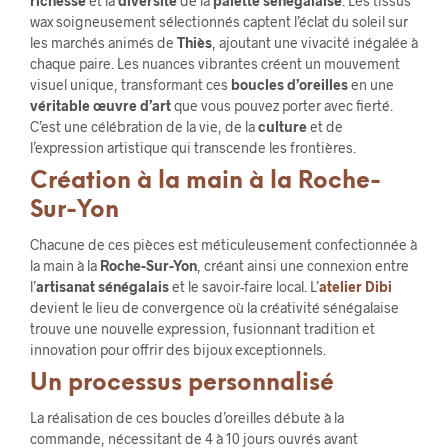
richesse
et la
diversité
de la
palette sénégalaise
. Les tissus
wax soigneusement sélectionnés captent l’éclat du soleil sur
les marchés animés de
Thiès
, ajoutant une vivacité inégalée à
chaque paire. Les nuances vibrantes créent un mouvement
visuel unique, transformant ces
boucles d’oreilles
en une
véritable œuvre d’art
que vous pouvez porter avec fierté.
C’est une célébration de la vie, de la
culture
et de
l’expression artistique qui transcende les frontières.
Création à la main à la Roche-
Sur-Yon
Chacune de ces pièces est méticuleusement confectionnée à
la main à la
Roche-Sur-Yon
, créant ainsi une connexion entre
l’
artisanat sénégalais
et le savoir-faire local. L’
atelier Dibi
devient le lieu de convergence où la créativité sénégalaise
trouve une nouvelle expression, fusionnant tradition et
innovation pour offrir des bijoux exceptionnels.
Un processus personnalisé
La réalisation de ces boucles d’oreilles débute à la
commande, nécessitant de 4 à 10 jours ouvrés avant