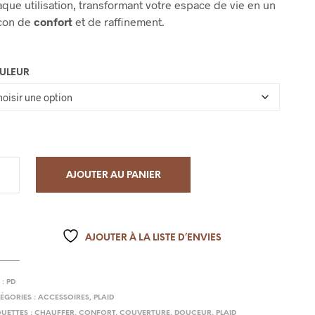
que utilisation, transformant votre espace de vie en un
con de
confort
et de raffinement.
ULEUR
AJOUTER AU PANIER
AJOUTER À LA LISTE D’ENVIES
 :
PD
ÉGORIES :
ACCESSOIRES
,
PLAID
QUETTES :
CHAUFFER
,
CONFORT
,
COUVERTURE
,
DOUCEUR
,
PLAID