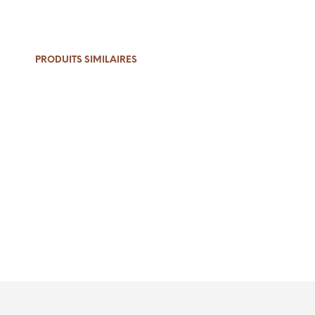
PRODUITS SIMILAIRES
Le
Le
19,00
€
15,00
€
12,90
€
prix
prix
AJOUTER AU PANIER
AJOUTER AU PANIER
initial
actuel
était :
est :
15,00 €.
12,90 €.