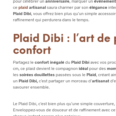
pour célébrer un
anniversaire
, marquer un
événement 
ce
plaid
artisanal
saura charmer par son
élégance
inte
Plaid Dibi
, vous offrez bien plus qu’un simple accessoi
raffinement qui perdurera dans le temps.
Plaid Dibi : l’art de
confort
Partagez le
confort inégalé
du
Plaid Dibi
avec vos proc
cm, ce plaid devient le compagnon
idéal
pour des
mome
les
soirées douillettes
passées sous le
Plaid
, créant a
un
Plaid Dibi,
c’est partager un morceau d’
artisanat
d’e
savourer ensemble.
Le Plaid Dibi, c’est bien plus qu’une simple couverture, 
Enveloppez-vous de douceur et de raffinement avec ce 
chaque instant encore plus précieux.