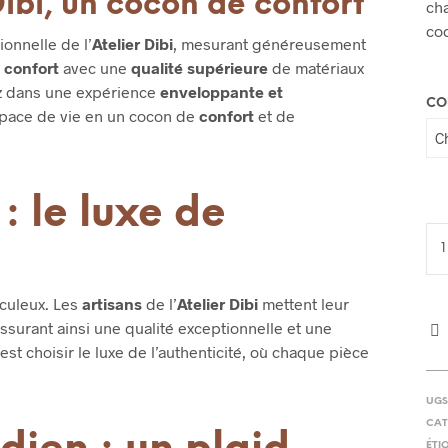
ibi, un cocon de confort
cha
co
onnelle de l’
Atelier Dibi
, mesurant généreusement
u
confort
avec une
qualité supérieure
de matériaux
z dans une expérience
enveloppante et
CO
espace de vie en un cocon de
confort
et de
: le luxe de
culeux. Les
artisans
de l’
Atelier Dibi
mettent leur
ssurant ainsi une qualité exceptionnelle et une
c’est choisir le luxe de l’authenticité, où chaque pièce
UGS
CAT
ÉTI