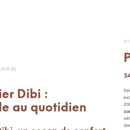
ACC
P
AVIS (0)
3
Dé
ier Dibi :
exc
200
le au quotidien
co
sél
da