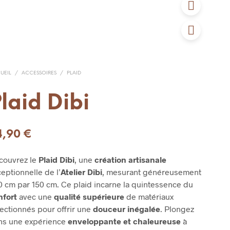
UEIL
/
ACCESSOIRES
/
PLAID
laid Dibi
4,90
€
couvrez le
Plaid Dibi
, une
création artisanale
eptionnelle de l’
Atelier Dibi
, mesurant généreusement
 cm par 150 cm. Ce plaid incarne la quintessence du
nfort
avec une
qualité supérieure
de matériaux
ectionnés pour offrir une
douceur inégalée
. Plongez
ns une expérience
enveloppante et chaleureuse
à