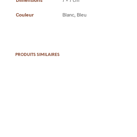
Couleur
Blanc, Bleu
PRODUITS SIMILAIRES
19,00
€
18,00
€
AJOUTER AU PANIER
LIRE LA SUITE