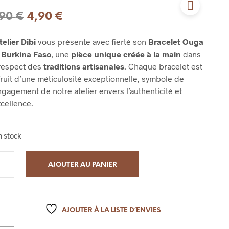
Le
Le
,90
€
4,90
€
prix
prix
telier Dibi
vous présente avec fierté son
Bracelet Ouga
initial
actuel
 Burkina Faso
, une
pièce unique créée à la main
dans
était :
est :
 respect des
traditions artisanales
. Chaque bracelet est
fruit d’une méticulosité exceptionnelle, symbole de
7,90 €.
4,90 €.
ngagement de notre atelier envers l’authenticité et
xcellence.
n stock
AJOUTER AU PANIER
AJOUTER À LA LISTE D’ENVIES