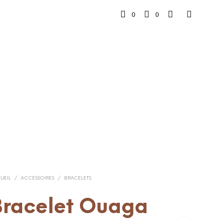
0
0
UEIL
/
ACCESSOIRES
/
BRACELETS
Bracelet Ouaga