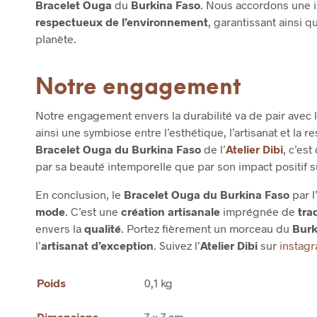
Bracelet Ouga
du
Burkina Faso
. Nous accordons une i
respectueux de l’environnement
, garantissant ainsi 
planète.
Notre engagement
Notre engagement envers la durabilité va de pair avec l
ainsi une symbiose entre l’esthétique, l’artisanat et la
Bracelet Ouga du Burkina Faso
de l’
Atelier Dibi
, c’es
par sa beauté intemporelle que par son impact positif s
En conclusion, le
Bracelet Ouga du Burkina Faso
par l
mode
. C’est une
création artisanale
imprégnée de
tra
envers la
qualité
. Portez fièrement un morceau du
Burk
l’
artisanat d’exception
. Suivez l’
Atelier Dibi
sur
instag
Poids
0,1 kg
Dimensions
7 × 7 cm