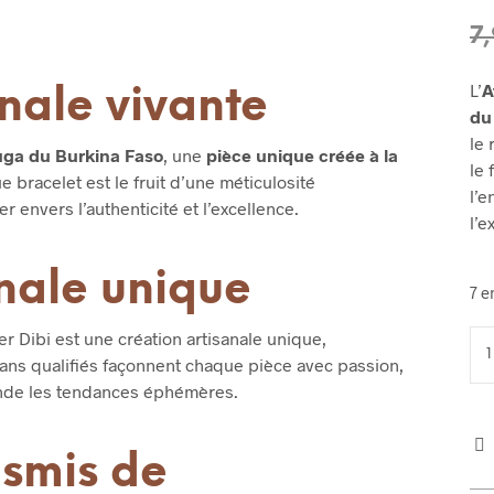
7
L’
A
anale vivante
du
le
uga du Burkina Faso
, une
pièce unique créée à la
le 
e bracelet est le fruit d’une méticulosité
l’e
 envers l’authenticité et l’excellence.
l’e
nale unique
7 e
r Dibi est une création artisanale unique,
ans qualifiés façonnent chaque pièce avec passion,
ende les tendances éphémères.
nsmis de